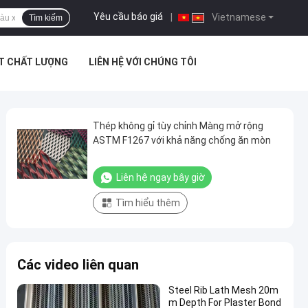
Yêu cầu báo giá
|
Vietnamese
Tìm kiếm
ÁT CHẤT LƯỢNG
LIÊN HỆ VỚI CHÚNG TÔI
Thép không gỉ tùy chỉnh Màng mở rộng
ASTM F1267 với khả năng chống ăn mòn
Liên hệ ngay bây giờ
Tìm hiểu thêm
Các video liên quan
Steel Rib Lath Mesh 20m
m Depth For Plaster Bond