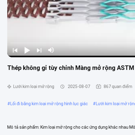
Thép không gỉ tùy chỉnh Màng mở rộng ASTM 
Lưới kim loại mở rộng
2025-08-07
867 quan điểm
#
Lối đi bằng kim loại mở rộng hình lục giác
#
Lưới kim loại mở rộ
Mô tả sản phẩm: Kim loại mở rộng cho các ứng dụng khác nhau Mô
nhau tùy thuộc vào thước đo, loại vật liệu và kích thước của kim cư