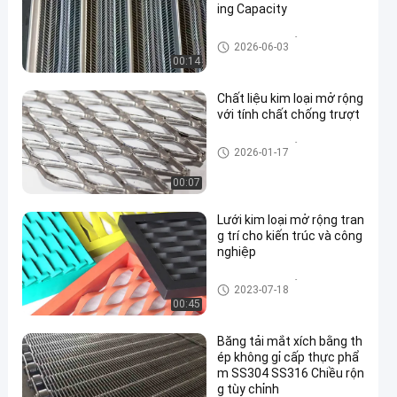
ing Capacity
Lưới kim loại mở rộng
2026-06-03
00:14
Chất liệu kim loại mở rộng
với tính chất chống trượt
Lưới kim loại mở rộng
2026-01-17
00:07
Lưới kim loại mở rộng tran
g trí cho kiến ​​trúc và công
nghiệp
Lưới kim loại mở rộng
2023-07-18
00:45
Băng tải mắt xích bằng th
ép không gỉ cấp thực phẩ
m SS304 SS316 Chiều rộn
g tùy chỉnh