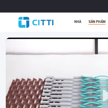
NHÀ
SẢN PHẨM
TIN TỨC
CÁC VỤ