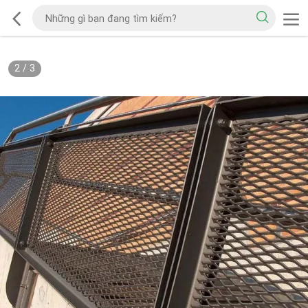
2
/
3