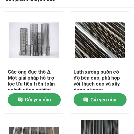
Các ống đục thô ∆
Lath xương sườn có
Một giải pháp hỗ trợ
độ bền cao, phù hợp
lọc Ưu tiên trên toàn
với thạch cao và xây
ngành công nghiệp
dựng stucco
Nhà
Gửi yêu cầu
Gửi yêu cầu
Sản phẩm
Về chúng tôi