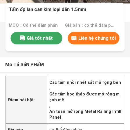
Tấm ốp lan can kim loại dãn 1.5mm
MOQ：Có thể đàm phán
Giá bán：có thể đàm phán
Giá tốt nhất
Liên hệ chúng tôi
Mô Tả SảN PHẩM
Các tấm nhồi nhét sắt mở rộng bền
,
Các tấm bọc thép được mở rộng m
Điểm nổi bật:
ạnh mẽ
,
An toàn mở rộng Metal Railing Infill
Panel
Giá bán
có thể đàm phán