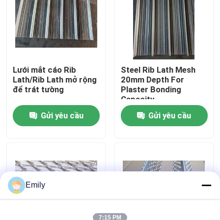
Chuyến tham quan nhà máy
Kiểm soát chất lượng
Lưới mắt cáo Rib
Steel Rib Lath Mesh
Lath/Rib Lath mở rộng
20mm Depth For
để trát tường
Plaster Bonding
Liên hệ với chúng tôi
Capacity
Gửi yêu cầu
Gửi yêu cầu
Tin tức
Các vụ án
Lưới kim loại mở rộng
Emily
Lưới kim loại đục lỗ
7:15 PM