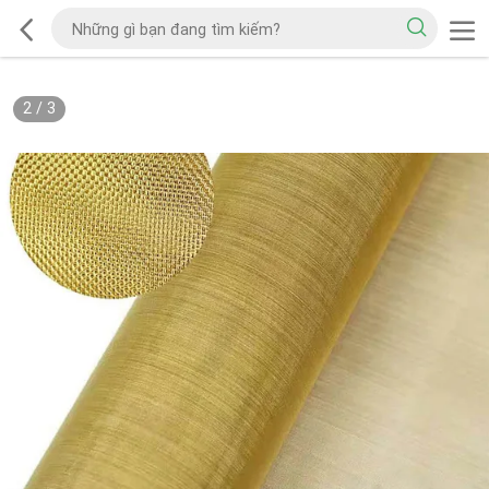
2
/
3