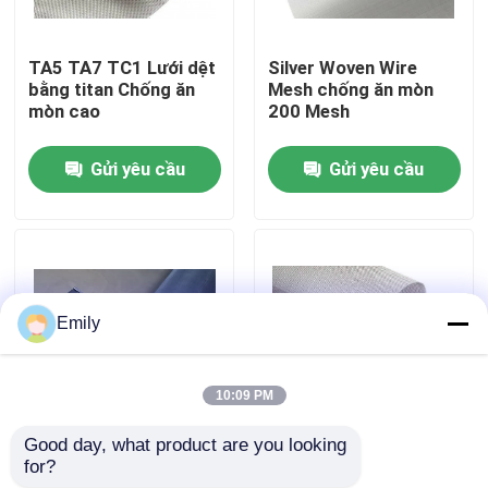
Chuyến tham quan nhà máy
TA5 TA7 TC1 Lưới dệt
Silver Woven Wire
bằng titan Chống ăn
Mesh chống ăn mòn
mòn cao
200 Mesh
Kiểm soát chất lượng
Gửi yêu cầu
Gửi yêu cầu
Liên hệ với chúng tôi
Tin tức
Emily
Các vụ án
10:09 PM
Lưới kim loại mở rộng
Good day, what product are you looking 
1-50 Mesh Tungsten
Monel Wire Mesh
for?
Woven Wire Mesh có
Popular trong mục
Lưới kim loại đục lỗ