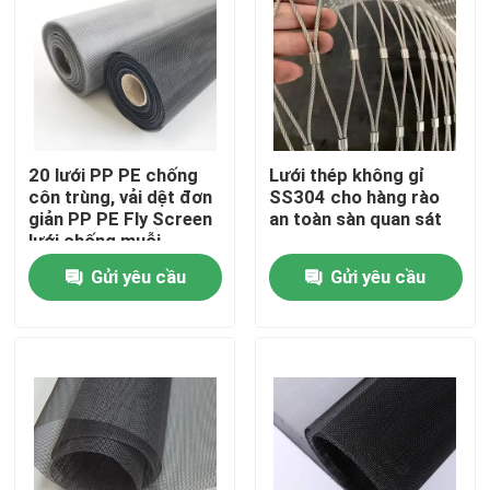
20 lưới PP PE chống
Lưới thép không gỉ
côn trùng, vải dệt đơn
SS304 cho hàng rào
giản PP PE Fly Screen
an toàn sàn quan sát
lưới chống muỗi
Gửi yêu cầu
Gửi yêu cầu
Nhà
Sản phẩm
Về chúng tôi