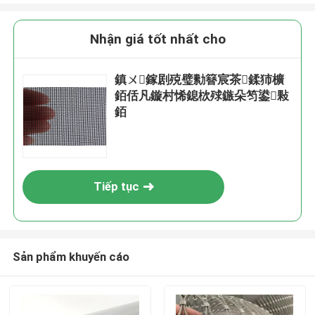
Nhận giá tốt nhất cho
鎮ㄨ鎵剧殑璧勬簮宸茶鍒犻櫎
銆佸凡鏇村悕鎴栨殏鏃朵笉鍙敤
銆
Tiếp tục
Sản phẩm khuyến cáo