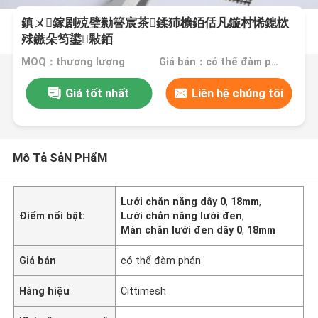
鎮ㄨ鎵剧殑璧勬簮宸茶鍒犻櫎銆佸凡鏇村悕鎴栨
殏鏃朵笉鍙敤銆
MOQ：thương lượng
Giá bán：có thể đàm phán
Giá tốt nhất
Liên hệ chúng tôi
Mô Tả SảN PHẩM
Lưới chắn nắng dây 0
,
18mm
,
Điểm nổi bật:
Lưới chắn nắng lưới đen
,
Màn chắn lưới đen dây 0
,
18mm
Giá bán
có thể đàm phán
Hàng hiệu
Cittimesh