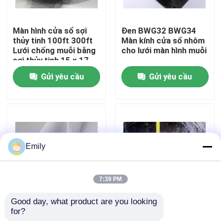
Chuyến tham quan nhà máy
Màn hình cửa sổ sợi
Đen BWG32 BWG34
thủy tinh 100ft 300ft
Màn kính cửa sổ nhôm
Lưới chống muỗi bằng
cho lưới màn hình muỗi
Kiểm soát chất lượng
sợi thủy tinh 15 × 17
Gửi yêu cầu
Gửi yêu cầu
Liên hệ với chúng tôi
Tin tức
Emily
Các vụ án
7:39 PM
Lưới kim loại mở rộng
Good day, what product are you looking 
Chất liệu màn hình cửa
Tank Net là một lưới
for?
sổ polyester Lưới bảo
dây phòng thủ được
Lưới kim loại đục lỗ