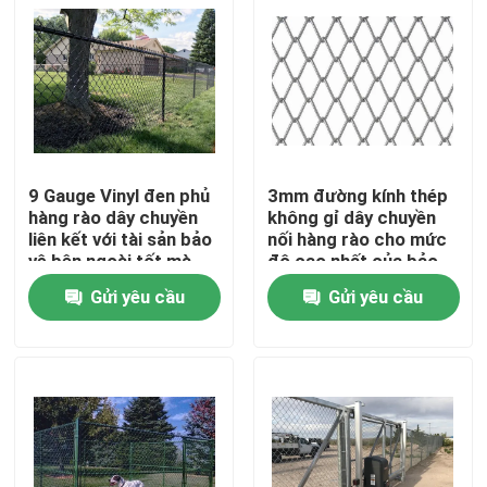
9 Gauge Vinyl đen phủ
3mm đường kính thép
hàng rào dây chuyền
không gỉ dây chuyền
liên kết với tài sản bảo
nối hàng rào cho mức
vệ bên ngoài tốt mà
độ cao nhất của bảo
chống gỉ
vệ chu vi
Gửi yêu cầu
Gửi yêu cầu
Nhà
Sản phẩm
Về chúng tôi