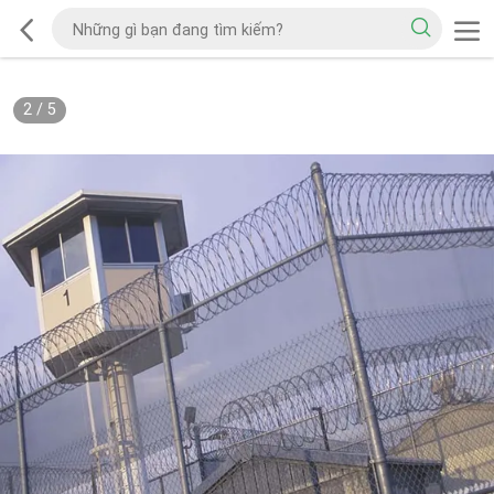
2
/
5