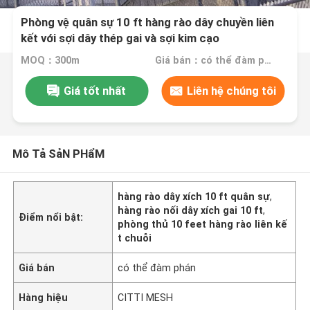
Phòng vệ quân sự 10 ft hàng rào dây chuyền liên
kết với sợi dây thép gai và sợi kim cạo
MOQ：300m
Giá bán：có thể đàm phán
Giá tốt nhất
Liên hệ chúng tôi
Mô Tả SảN PHẩM
hàng rào dây xích 10 ft quân sự
,
hàng rào nối dây xích gai 10 ft
,
Điểm nổi bật:
phòng thủ 10 feet hàng rào liên kế
t chuỗi
Giá bán
có thể đàm phán
Hàng hiệu
CITTI MESH