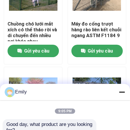
Chuyến tham quan nhà máy
Chuồng chó lưới mắt
Máy đo cổng trượt
xích có thể tháo rời và
hàng rào liên kết chuỗi
Kiểm soát chất lượng
di chuyển đến nhiều
ngang ASTM F1184 9
nơi khác nhau
Gửi yêu cầu
Gửi yêu cầu
Liên hệ với chúng tôi
Tin tức
Các vụ án
Emily
Lưới kim loại mở rộng
9:05 PM
Good day, what product are you looking 
Cổng hàng rào nối
Hàng rào lưới thép
Lưới kim loại đục lỗ