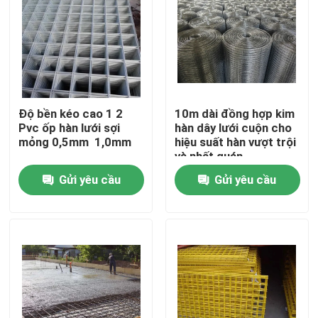
Độ bền kéo cao 1 2
10m dài đồng hợp kim
Pvc ốp hàn lưới sợi
hàn dây lưới cuộn cho
mỏng 0,5mm ️ 1,0mm
hiệu suất hàn vượt trội
và nhất quán
Gửi yêu cầu
Gửi yêu cầu
Nhà
Sản phẩm
Về chúng tôi