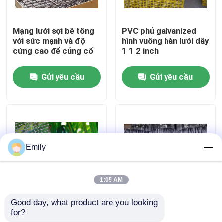
Chuyến tham quan nhà máy
Mạng lưới sợi bê tông
PVC phủ galvanized
với sức mạnh và độ
hình vuông hàn lưới dây
cứng cao để củng cố
1 1 2 inch
Kiểm soát chất lượng
Gửi yêu cầu
Gửi yêu cầu
Liên hệ với chúng tôi
Tin tức
Emily
Các vụ án
1:05 AM
Lưới kim loại mở rộng
Good day, what product are you looking 
Kháng ăn mòn bền
5m Roll Length Welded
for?
Stainless Steel hàn
Metal Mesh For
Lưới kim loại đục lỗ