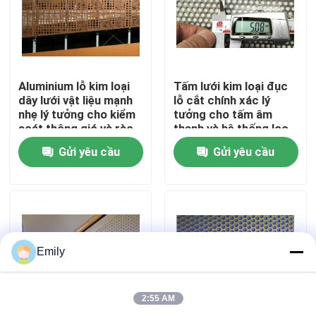
Chuyến tham quan nhà máy
Kiểm soát chất lượng
Aluminium lỗ kim loại
Tấm lưới kim loại đục
dây lưới vật liệu mạnh
lỗ cắt chính xác lý
nhẹ lý tưởng cho kiểm
tưởng cho tấm âm
soát thông gió và rào
thanh và hệ thống lọc
Liên hệ với chúng tôi
cản bảo vệ
khí trong các tòa nhà
Gửi yêu cầu
Gửi yêu cầu
thương mại
Tin tức
Các vụ án
Emily
Lưới kim loại mở rộng
2:55 AM
Lưới kim loại đục lỗ