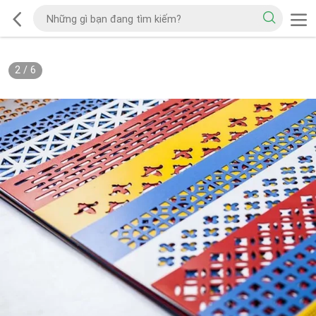
2
/
6