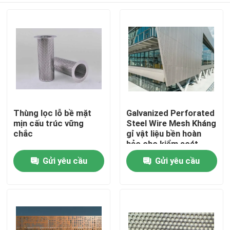
Thùng lọc lỗ bề mặt
Galvanized Perforated
mịn cấu trúc vững
Steel Wire Mesh Kháng
chắc
gỉ vật liệu bền hoàn
hảo cho kiểm soát
thông gió và xây dựng
Gửi yêu cầu
Gửi yêu cầu
Nhà
Sản phẩm
Về chúng tôi