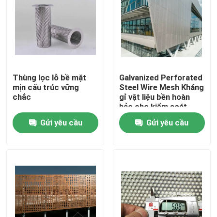
Thùng lọc lỗ bề mặt
Galvanized Perforated
mịn cấu trúc vững
Steel Wire Mesh Kháng
chắc
gỉ vật liệu bền hoàn
hảo cho kiểm soát
thông gió và xây dựng
Gửi yêu cầu
Gửi yêu cầu
Nhà
Sản phẩm
Về chúng tôi