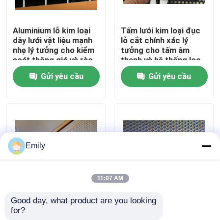
Chuyến tham quan nhà máy
Aluminium lỗ kim loại
Tấm lưới kim loại đục
dây lưới vật liệu mạnh
lỗ cắt chính xác lý
nhẹ lý tưởng cho kiểm
tưởng cho tấm âm
Kiểm soát chất lượng
soát thông gió và rào
thanh và hệ thống lọc
cản bảo vệ
khí trong các tòa nhà
Gửi yêu cầu
Gửi yêu cầu
thương mại
Liên hệ với chúng tôi
Tin tức
Emily
Các vụ án
11:07 AM
Lưới kim loại mở rộng
Good day, what product are you looking 
Mái dây kim loại lỗ mở
Lưới kim loại đục lỗ
for?
rộng Sức mạnh cao
bằng nhôm bền, vật
Lưới kim loại đục lỗ